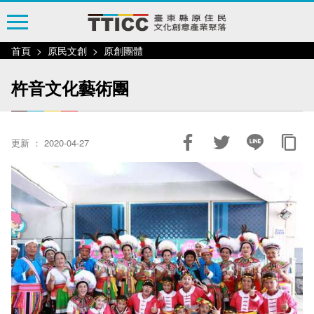
跳
到
主
首頁
原民文創
原創團體
要
內
杵音文化藝術團
容
區
塊
更新 ： 2020-04-27