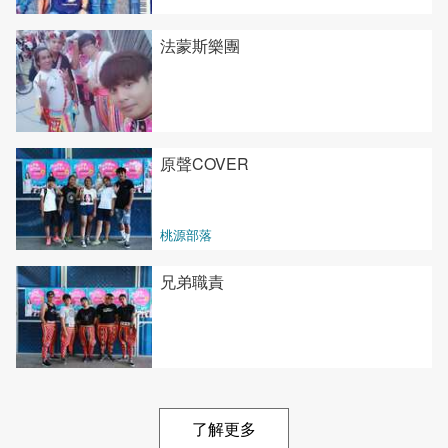
法蒙斯樂團
原聲COVER
桃源部落
兄弟職責
了解更多