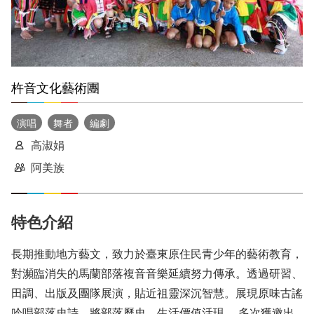
杵音文化藝術團
演唱
舞者
編劇
高淑娟
阿美族
特色介紹
長期推動地方藝文，致力於臺東原住民青少年的藝術教育，
對瀕臨消失的馬蘭部落複音音樂延續努力傳承。透過研習、
田調、出版及團隊展演，貼近祖靈深沉智慧。展現原味古謠
吟唱部落史詩，將部落歷史、生活價值活現。 多次獲邀出