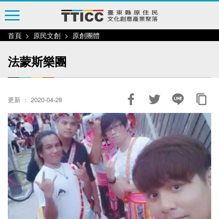
跳
到
主
首頁
原民文創
原創團體
要
內
法蒙斯樂團
容
區
塊
更新 ： 2020-04-28