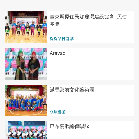
臺東縣原住民娜麓灣建設協會_天使
團隊
旮旮哈徠部落
Aravac
滿馬那努文化藝術團
永康部落
巴布麓歌謠傳唱隊