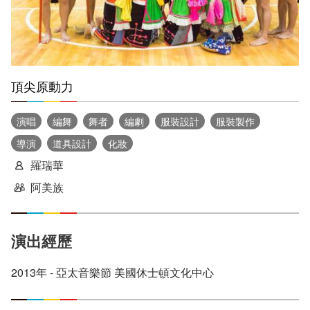
頂尖原動力
演唱
編舞
舞者
編劇
服裝設計
服裝製作
導演
道具設計
化妝
羅瑞華
阿美族
演出經歷
2013年 - 亞太音樂節 美國休士頓文化中心