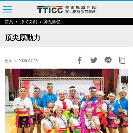
跳
到
主
首頁
原民文創
原創團體
要
內
頂尖原動力
容
區
塊
更新 ： 2020-04-28