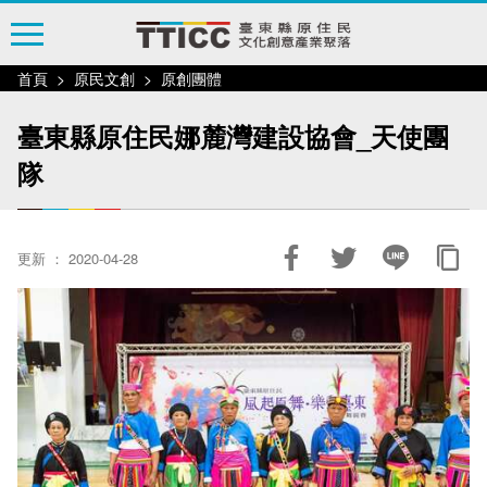
跳
到
主
首頁
原民文創
原創團體
要
內
臺東縣原住民娜麓灣建設協會_天使團
容
隊
區
塊
更新 ： 2020-04-28