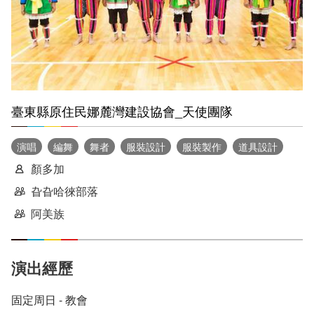
臺東縣原住民娜麓灣建設協會_天使團隊
演唱
編舞
舞者
服裝設計
服裝製作
道具設計
顏多加
旮旮哈徠部落
阿美族
演出經歷
固定周日 - 教會