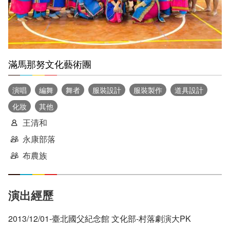
滿馬那努文化藝術團
演唱
編舞
舞者
服裝設計
服裝製作
道具設計
化妝
其他
王清和
永康部落
布農族
演出經歷
2013/12/01-臺北國父紀念館 文化部-村落劇演大PK