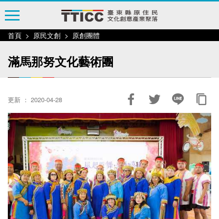
跳
到
主
首頁
原民文創
原創團體
要
內
滿馬那努文化藝術團
容
區
塊
更新 ： 2020-04-28