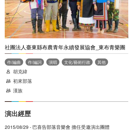
社團法人臺東縣布農青年永續發展協會_東布青樂團
作/編曲
作/編詞
演唱
文化/藝術行政
其他
胡克緯
初來部落
漢族
演出經歷
2015/08/29 - 巴喜告部落音樂會 擔任受邀演出團體