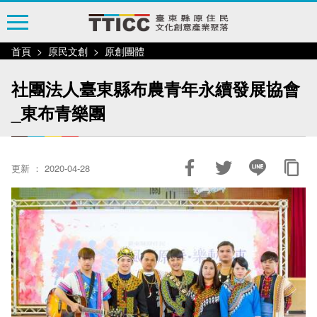
跳
到
主
首頁
原民文創
原創團體
要
內
社團法人臺東縣布農青年永續發展協會
容
_東布青樂團
區
塊
更新 ： 2020-04-28