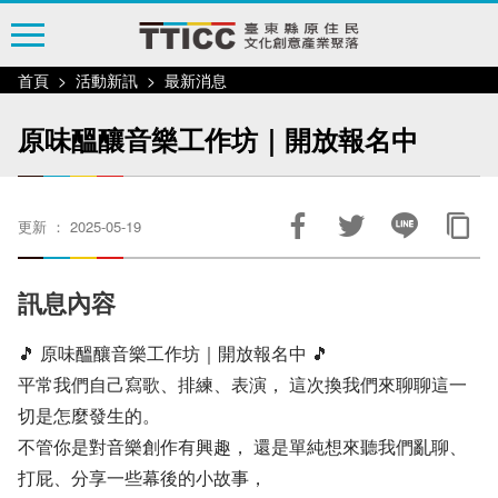
跳
到
主
首頁
活動新訊
最新消息
要
內
原味醞釀音樂工作坊｜開放報名中
容
區
塊
更新 ： 2025-05-19
訊息內容
🎵 原味醞釀音樂工作坊｜開放報名中 🎵
平常我們自己寫歌、排練、表演， 這次換我們來聊聊這一
切是怎麼發生的。
不管你是對音樂創作有興趣， 還是單純想來聽我們亂聊、
打屁、分享一些幕後的小故事，