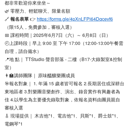
都非常歡迎你來坐坐～
🌿 零壓力、輕鬆聊天、限量名額
🔗
報名表單
👉
https://forms.gle/4pXnLFPi64Dqcevf6
（限15人，免費參加，審核入選）
📅 課程時間｜2025年6月7日（六）～ 6月8日（日）
🕘上課時段｜早上 9:00 至 下午 17:00（12:00-13:00午餐需
自理，請自備水）
📍地 點｜ TTStudio 聲音部落 - 二樓（B17-大錄製室&控制
室）
👨‍🏫講師團隊｜ 原味醞釀樂團成員
🎯報名對象｜ 1. 年滿 15 歲者皆可報名 2.長期居住或深耕台
東地區者 3.對樂團音樂創作、演出、錄音實作有興趣者為
佳 4.以學生為主要優先錄取對象，依報名資料由團員親自
審核入選
🎸 現場提供｜ 木吉他*1、電吉他*1、貝斯*1、爵士鼓*1、
電鋼琴*1