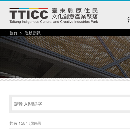
跳
到
主
要
內
:::
首頁
活動新訊
容
區
塊
共有 1584 項結果