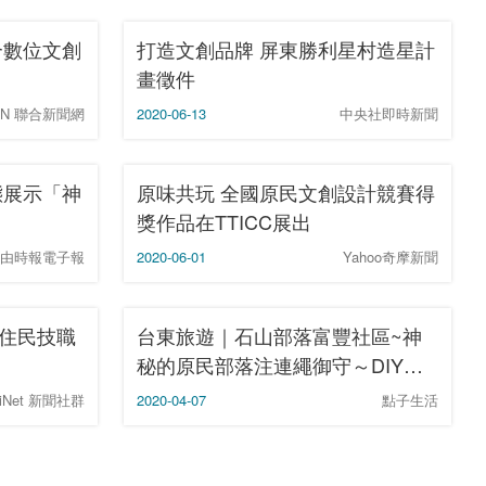
合數位文創
打造文創品牌 屏東勝利星村造星計
畫徵件
DN 聯合新聞網
2020-06-13
中央社即時新聞
態展示「神
原味共玩 全國原民文創設計競賽得
獎作品在TTICC展出
由時報電子報
2020-06-01
Yahoo奇摩新聞
住民技職
台東旅遊｜石山部落富豐社區~神
秘的原民部落注連繩御守～DIY御
守好好玩！ - SayDigi
iNet 新聞社群
2020-04-07
點子生活