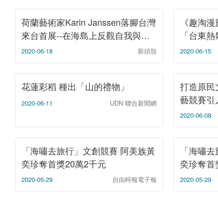
荷蘭藝術家Karin Janssen落腳台灣
《趣淘漫
來台首展--在海島上反觀自我與世
「台東熱
界| 藝文
分鐘、13
2020-06-18
新頭殼
2020-06-15
就能入住
花蓮彩稻 種出「山的禮物」
打造原民
藝競賽引
2020-06-11
UDN 聯合新聞網
2020-06-08
「海嘯去旅行」文創競賽 阿美族黃
「海嘯去
奕珍奪首獎20萬2千元
奕珍奪首
2020-05-29
自由時報電子報
2020-05-29