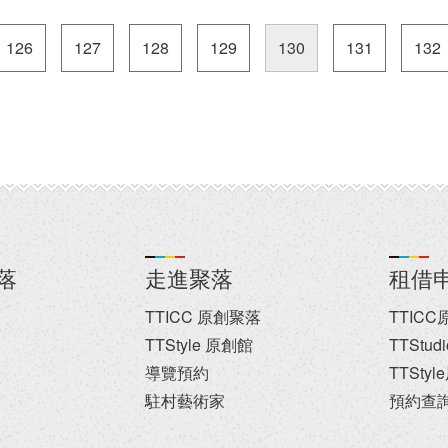
126
127
128
129
130
131
132
落
走進聚落
租借
TTICC 原創聚落
TTIC
TTStyle 原創館
TTStu
導覽預約
TTSty
駐村藝術家
預約查