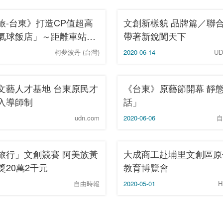
旅-台東》打造CP值超高
文創新樣貌 品牌篇／聯
氣球飯店」～距離車站3
帶著新銳闖天下
0度環景房、最低2500元
柯夢波丹 (台灣)
2020-06-14
U
！
文藝人才基地 台東原民才
《台東》原藝節開幕 靜
入導師制
話」
udn.com
2020-06-06
自
旅行」文創競賽 阿美族黃
大成商工赴埔里文創區原
獎20萬2千元
教育博覽會
自由時報
2020-05-01
H