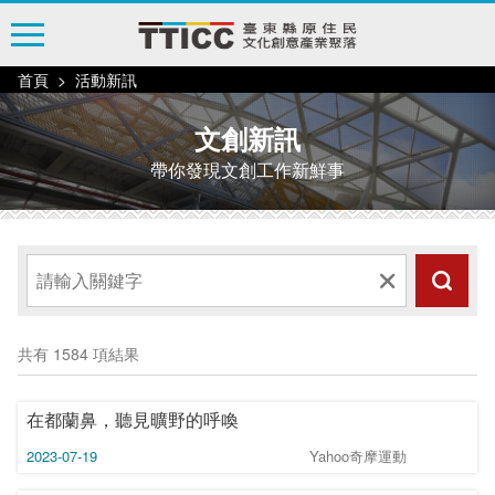
跳
到
主
首頁
活動新訊
要
內
文創新訊
容
帶你發現文創工作新鮮事
區
塊
共有 1584 項結果
在都蘭鼻，聽見曠野的呼喚
2023-07-19
Yahoo奇摩運動