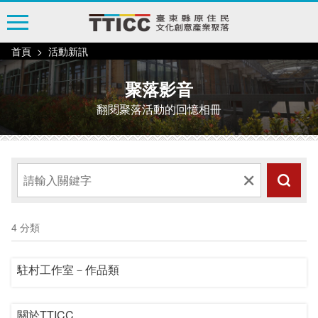
跳
到
主
首頁
活動新訊
要
內
聚落影音
容
翻閱聚落活動的回憶相冊
區
塊
4 分類
駐村工作室－作品類
關於TTICC