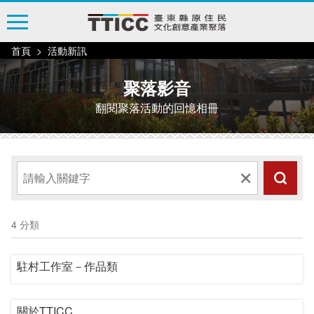
跳
到
主
首頁
活動新訊
要
內
聚落影音
容
翻閱聚落活動的回憶相冊
區
塊
4 分類
駐村工作室－作品類
關於TTICC