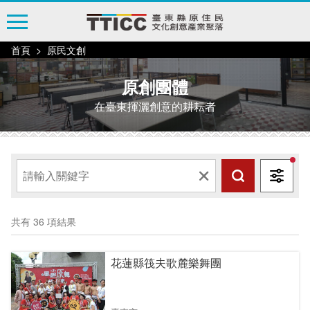
跳
到
主
首頁
原民文創
要
內
原創團體
容
在臺東揮灑創意的耕耘者
區
塊
共有 36 項結果
花蓮縣筏夫歌麓樂舞團